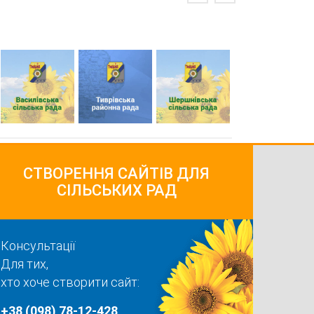
СТВОРЕННЯ САЙТІВ ДЛЯ
СІЛЬСЬКИХ РАД
Консультації
Для тих,
хто хоче створити сайт:
+38 (098) 78-12-428