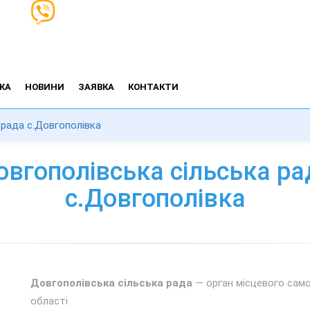
КА
НОВИНИ
ЗАЯВКА
КОНТАКТИ
 рада с.Довгополівка
овгополівська сільська ра
с.Довгополівка
Довгополівська сільська рада
— орган місцевого само
області