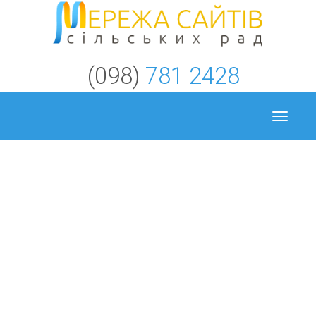
(098)
781 2428
Toggle
navigat