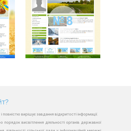
йт?
і повністю вирішує завдання відкритості інформації.
Про порядок висвітлення діяльності органів державної
я діяльності сільської ради у інформаційній мережі