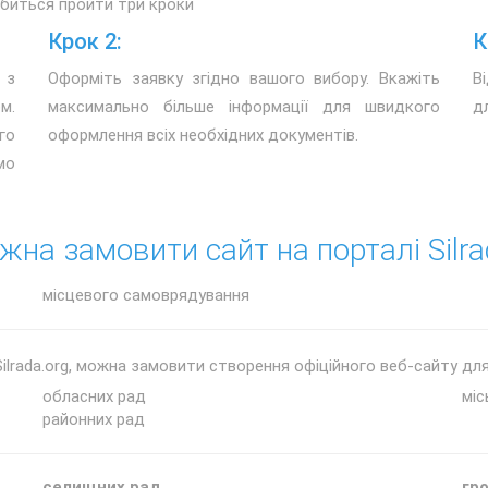
обиться пройти три кроки
Крок 2:
К
 з
Оформіть заявку згідно вашого вибору. Вкажіть
В
м.
максимально більше інформації для швидкого
д
го
оформлення всіх необхідних документів.
мо
жна замовити сайт на порталі Silra
місцевого самоврядування
ilrada.org, можна замовити створення офіційного веб-сайту для
обласних рад
міс
районних рад
селищних рад
гр