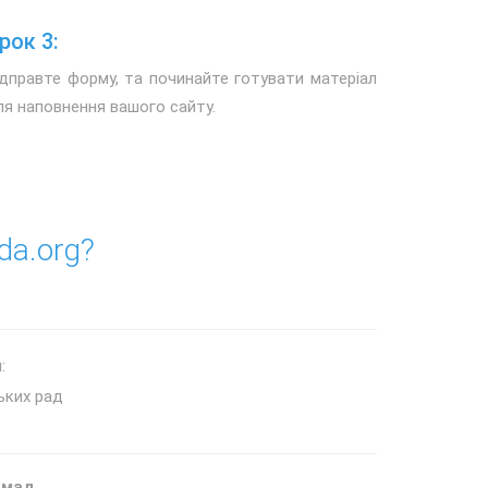
рок 3:
ідправте форму, та починайте готувати матеріал
ля наповнення вашого сайту.
da.org?
:
ьких рад
омад