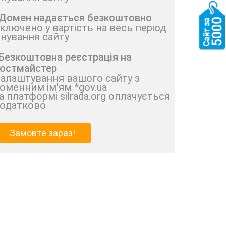
 Домен надається безкоштовно
ключено у вартість на весь період
снування сайту
 Безкоштовна реєстрація на
остмайстер
алаштування вашого сайту з
оменним ім'ям *gov.ua
а платформі silrada.org оплачується
одатково
Замовте зараз!