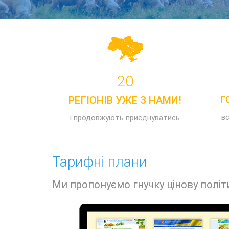
20
Г
РЕГІОНІВ УЖЕ З НАМИ!
в
і продовжують приєднуватись
Тарифні плани
Ми пропонуємо гнучку цінову політ