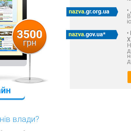
•
В
і
•
Х
Н
д
н
д
нів влади?