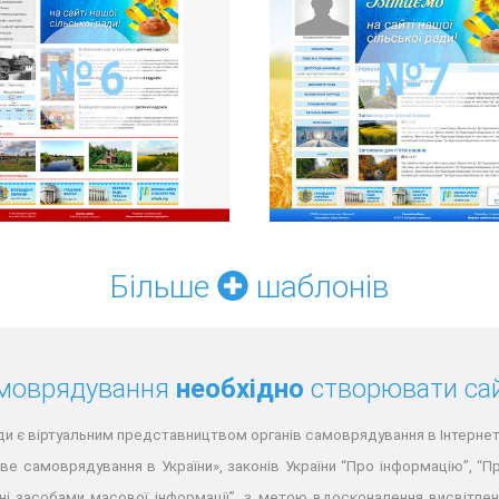
Більше
шаблонів
амоврядування
необхідно
створювати са
ди є віртуальним представництвом органів самоврядування в Інтернет 
цеве самоврядування в України», законів України “Про інформацію”, “
ні засобами масової інформації”, з метою вдосконалення висвітленн