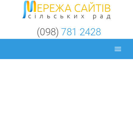
(098)
781 2428
Toggle
navigat